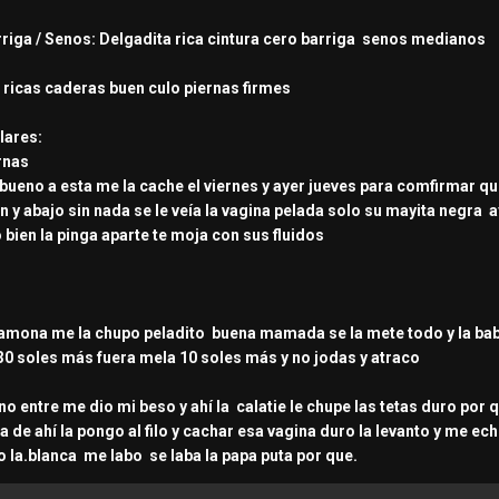
arriga / Senos: Delgadita rica cintura cero barriga senos medianos
: ricas caderas buen culo piernas firmes
lares:
ernas
 bueno a esta me la cache el viernes y ayer jueves para comfirmar q
n y abajo sin nada se le veía la vagina pelada solo su mayita negra a
o bien la pinga aparte te moja con sus fluidos
mona me la chupo peladito buena mamada se la mete todo y la babe
 30 soles más fuera mela 10 soles más y no jodas y atraco
eno entre me dio mi beso y ahí la calatie le chupe las tetas duro po
 de ahí la pongo al filo y cachar esa vagina duro la levanto y me ec
to la.blanca me labo se laba la papa puta por que.