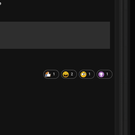
íe
1
2
1
1