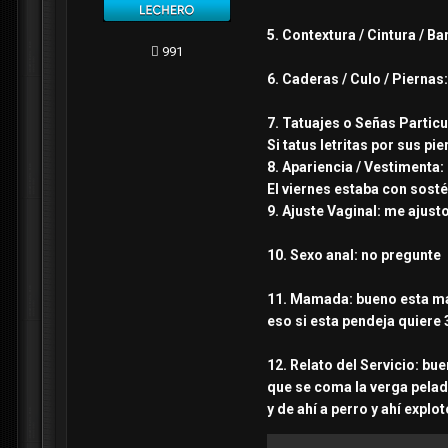
5. Contextura / Cintura / B
991
6. Caderas / Culo / Piernas
7. Tatuajes o Señas Particu
Si tatus letritas por sus pi
8. Apariencia / Vestimenta:
El viernes estaba con sosté
9. Ajuste Vaginal: me ajust
10. Sexo anal: no pregunte
11. Mamada: bueno esta ma
eso si esta pendeja quiere
12. Relato del Servicio: bu
que se coma la verga pelada
y de ahí a perro y ahí explo