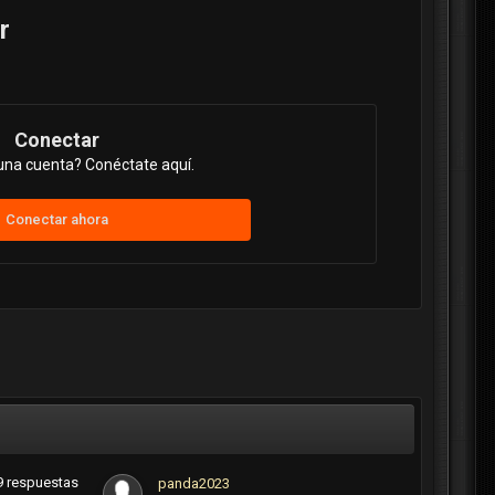
r
Conectar
una cuenta? Conéctate aquí.
Conectar ahora
9
respuestas
panda2023