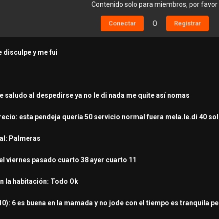
Contenido solo para miembros, por favor
Conectar
O
Registrar
disculpe y me fui
de saludo al despedirse ya no le di nada me quite así nomas
recio: esta pendeja quería 50 servicio normal fuera mela.le.di 40 s
cal: Palmeras
el viernes pasado cuarto 38 ayer cuarto 11
en la habitación: Todo Ok
10): 6 es buena en la mamada y no jode con el tiempo es tranquila p