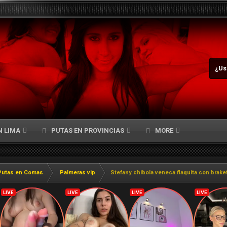
¿Us
N LIMA
PUTAS EN PROVINCIAS
MORE
Putas en Comas
Palmeras vip
Stefany chibola veneca flaquita con brake