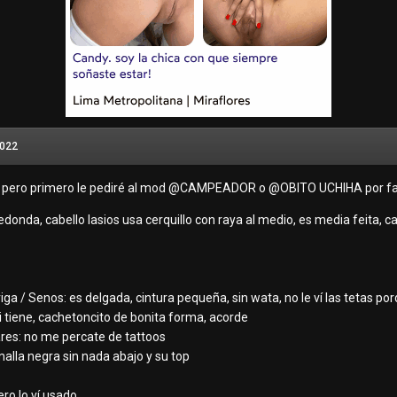
2022
, pero primero le pediré al mod
@CAMPEADOR
o
@OBITO UCHIHA
por f
redonda, cabello lasios usa cerquillo con raya al medio, es media feita, c
iga / Senos: es delgada, cintura pequeña, sin wata, no le ví las tetas por
si tiene, cachetoncito de bonita forma, acorde
ares: no me percate de tattoos
malla negra sin nada abajo y su top
ro lo ví usado