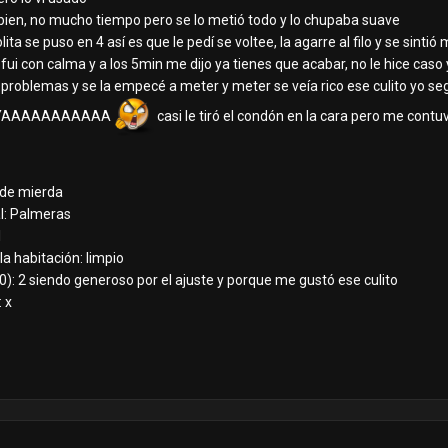
bien, no mucho tiempo pero se lo metió todo y lo chupaba suave
solita se puso en 4 así es que le pedí se voltee, la agarre al filo y se si
 fui con calma y a los 5min me dijo ya tienes que acabar, no le hice cas
 problemas y se la empecé a meter y meter se veía rico ese culito yo se
AR YAAAAAAAAAAA
casi le tiró el condón en la cara pero me contuv
o de mierda
l: Palmeras
1
la habitación: limpio
0): 2 siendo generoso por el ajuste y porque me gustó ese culito
 x