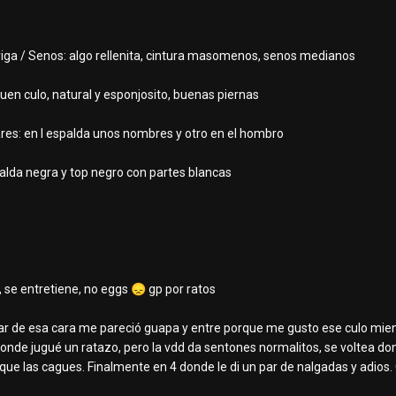
rriga / Senos: algo rellenita, cintura masomenos, senos medianos
buen culo, natural y esponjosito, buenas piernas
ares: en l espalda unos nombres y otro en el hombro
falda negra y top negro con partes blancas
se entretiene, no eggs
😞
gp por ratos
esar de esa cara me pareció guapa y entre porque me gusto ese culo mie
onde jugué un ratazo, pero la vdd da sentones normalitos, se voltea do
 que las cagues. Finalmente en 4 donde le di un par de nalgadas y adios.