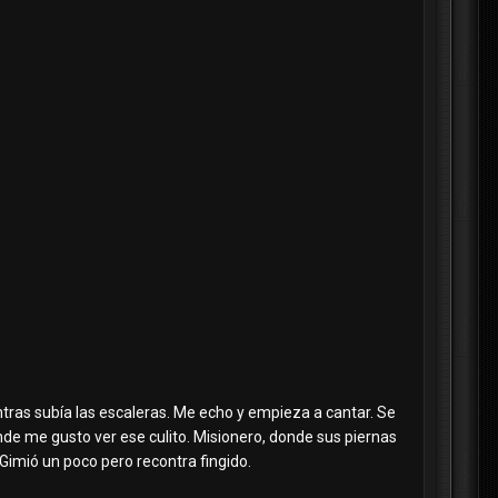
ntras subía las escaleras. Me echo y empieza a cantar. Se
nde me gusto ver ese culito. Misionero, donde sus piernas
 Gimió un poco pero recontra fingido.