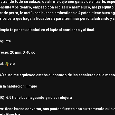
strando todo su culazo, de ahí me dejó con ganas de entrarle, espe
 consulta y ps dentro, empezó con el clásico mameluco, me pregunto 
 de perro, le metí unas buenas embestidas a 4 patas, tiene buen a
rriba para que haga la licuadora y para terminar perro taladrando y
mpia te pone tu alcohol en el lápiz al comienzo y al final.
regunté
ecio: 20 min. X 40 so
al:
🌴
vip
40 si no me equivoco estaba al costado de las escaleras de la man
n la habitación: limpio
10): 6.9 tiene buen aguante y no es relojera
s: tiene buena conversa, sus puntos fuertes son su tremendo culo a
bradeMaestro