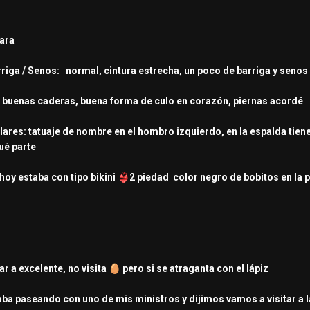
lara
Barriga / Senos: normal, cintura estrecha, un poco de barriga y s
s: buenas caderas, buena forma de culo en corazón, piernas acordé
lares: tatuaje de nombre en el hombro izquierdo, en la espalda tiene 
ué parte
 hoy estaba con tipo bikini
👙
2 piedad color negro de bobitos en la 
r a excelente, no visita
🥚
pero si se atraganta con el lápiz
staba paseando con uno de mis ministros y dijimos vamos a visitar a