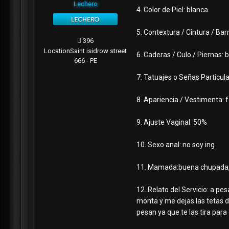
Lechero
4. Color de Piel: blanca
5. Contextura / Cintura / Ba
396
Location
Saint isidrow street
6. Caderas / Culo / Piernas: 
666 - PE
7. Tatuajes o Señas Particul
8. Apariencia / Vestimenta: 
9. Ajuste Vaginal: 50%
10. Sexo anal: no soy ing
11. Mamada:buena chupada, 
12. Relato del Servicio: a p
monta y me dejas las tetas d
pesan ya que te las tira para