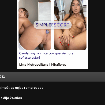
2022
: simpática cejas remarcadas
me dijo 24 años