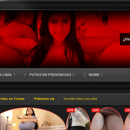
¿Us
N LIMA
PUTAS EN PROVINCIAS
MORE
Putas en Comas
Palmeras vip
Yeselin blancona alta