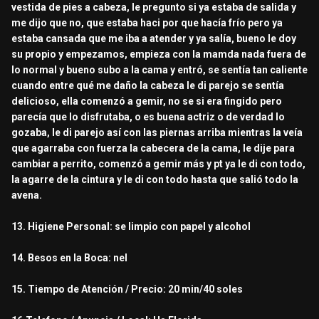
vestida de pies a cabeza, le pregunto si ya estaba de salida y
me dijo que no, que estaba haci por que hacía frío pero ya
estaba cansada que me iba a atender y ya salía, bueno le doy
su propio y empezamos, empieza con la mamda nada fuera de
lo normal y bueno subo a la cama y entró, se sentía tan caliente
cuando entre qué me daño la cabeza le di parejo se sentía
delicioso, ella comenzó a gemir, no se si era fingido pero
parecía que lo disfrutaba, o es buena actriz o de verdad lo
gozaba, le di parejo así con las piernas arriba mientras la veía
que agarraba con fuerza la cabecera de la cama, le dije para
cambiar a perrito, comenzó a gemir más y pt ya le di con todo,
la agarre de la cintura y le di con todo hasta que salió todo la
avena.
13. Higiene Personal: se limpio con papel y alcohol
14. Besos en la Boca: nel
15. Tiempo de Atención / Precio: 20 min/40 soles