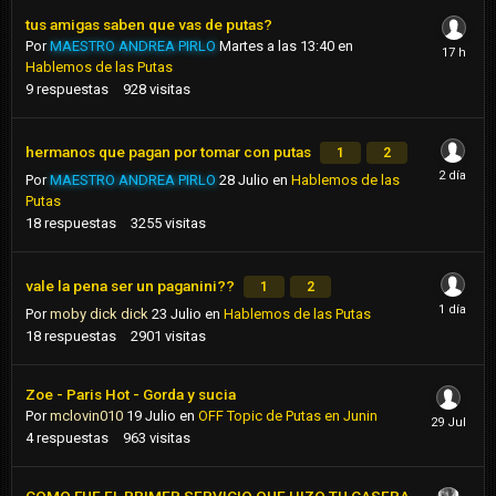
tus amigas saben que vas de putas?
Por
MAESTRO ANDREA PIRLO
Martes a las 13:40
en
Hablemos de las Putas
9
respuestas
928
visitas
hermanos que pagan por tomar con putas
1
2
Por
MAESTRO ANDREA PIRLO
28 Julio
en
Hablemos de las
Putas
18
respuestas
3255
visitas
vale la pena ser un paganini??
1
2
Por
moby dick dick
23 Julio
en
Hablemos de las Putas
18
respuestas
2901
visitas
Zoe - Paris Hot - Gorda y sucia
Por
mclovin010
19 Julio
en
OFF Topic de Putas en Junin
4
respuestas
963
visitas