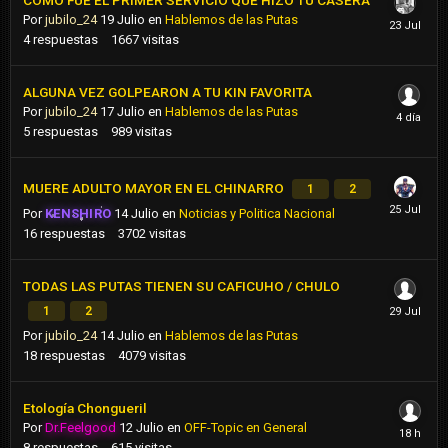
COMO FUE EL PRIMER SERVICIO QUE HIZO TU CASERA
Por
jubilo_24
19 Julio
en
Hablemos de las Putas
4
respuestas
1667
visitas
ALGUNA VEZ GOLPEARON A TU KIN FAVORITA
Por
jubilo_24
17 Julio
en
Hablemos de las Putas
5
respuestas
989
visitas
MUERE ADULTO MAYOR EN EL CHINARRO
1
2
Por
KENSHIRO
14 Julio
en
Noticias y Politica Nacional
16
respuestas
3702
visitas
TODAS LAS PUTAS TIENEN SU CAFICUHO / CHULO
1
2
Por
jubilo_24
14 Julio
en
Hablemos de las Putas
18
respuestas
4079
visitas
Etología Chongueril
Por
Dr.Feelgood
12 Julio
en
OFF-Topic en General
8
respuestas
615
visitas