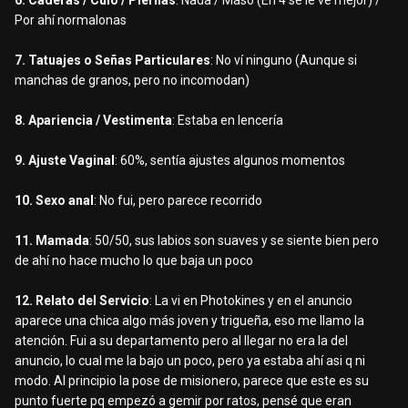
6. Caderas / Culo / Piernas
: Nada / Maso (En 4 se le ve mejor) /
Por ahí normalonas
7. Tatuajes o Señas Particulares
: No ví ninguno (Aunque si
manchas de granos, pero no incomodan)
8. Apariencia / Vestimenta
: Estaba en lencería
9. Ajuste Vaginal
: 60%, sentía ajustes algunos momentos
10. Sexo anal
: No fui, pero parece recorrido
11. Mamada
: 50/50, sus labios son suaves y se siente bien pero
de ahí no hace mucho lo que baja un poco
12. Relato del Servicio
: La vi en Photokines y en el anuncio
aparece una chica algo más joven y trigueña, eso me llamo la
atención. Fui a su departamento pero al llegar no era la del
anuncio, lo cual me la bajo un poco, pero ya estaba ahí asi q ni
modo. Al principio la pose de misionero, parece que este es su
punto fuerte pq empezó a gemir por ratos, pensé que eran