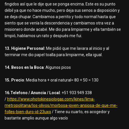
fingidos así que le dije que se ponga encima. Este es su punto
débil ya que no hace mucho, pero deja sus senos a disposición y
se deja chupar. Cambiamos a perrito y todo normal hasta que
siento que se venía la descendencia y cambiamos otra vez a
misionero donde acabé. Me dio para limpiarme y ella también se
limpió, hablamos un rato y después me fui.
13. Higiene Personal
: Me pidió que me lavara al inicio y al
terminar me dio papel toalla para limpiarme, ella igual.
14. Besos en la Boca
: Algunos picos
15. Precio
: Media hora + oral natural= 80 + 50 = 130
16.Telefono / Anuncia / Local
: +51 933 949 338
/
https://www.photokinesiologas.com/kines/lima-
metropolitana/los-olivos/morbosa-joven-ansiosa-de-que-me-
folles-bien-duro-id-23uxq
/ Tiene su cuarto, es acogedor y
bastante amplio aunque algo vacío