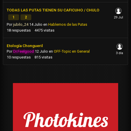
TODAS LAS PUTAS TIENEN SU CAFICUHO / CHULO
1
2
Por
jubilo_24
14 Julio
en
Hablemos de las Putas
18
respuestas
4475
visitas
Etología Chongueril
Por
Dr.Feelgood
12 Julio
en
OFF-Topic en General
10
respuestas
815
visitas