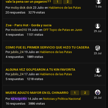
vale la pena ser un paganini??
1
2
Por
moby dick dick
23 Julio
en
Hablemos de las Putas
20
respuestas
3279
visitas
Zoe - Paris Hot - Gorda y sucia
Por
mclovin010
19 Julio
en
OFF Topic de Putas en Junin
4
respuestas
1101
visitas
COMO FUE EL PRIMER SERVICIO QUE HIZO TU CASERA
Por
jubilo_24
19 Julio
en
Hablemos de las Putas
4
respuestas
1889
visitas
ALGUNA VEZ GOLPEARON A TU KIN FAVORITA
Por
jubilo_24
17 Julio
en
Hablemos de las Putas
5
respuestas
1218
visitas
MUERE ADULTO MAYOR EN EL CHINARRO
1
2
Por
KENSHIRO
14 Julio
en
Noticias y Politica Nacional
16
respuestas
3886
visitas