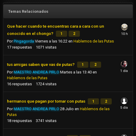
Temas Relacionados
Que hacer cuando te encuentras cara a cara con un
conocido en el chongo?
1
2
Por
Pingagorda
Viernes a las 16:22
en
Hablemos de las Putas
17
respuestas
1071
visitas
tus amigas saben que vas de putas?
1
2
Por
MAESTRO ANDREA PIRLO
Martes a las 13:40
en
Hablemos de las Putas
16
respuestas
1724
visitas
hermanos que pagan por tomar con putas
1
2
Por
MAESTRO ANDREA PIRLO
28 Julio
en
Hablemos de las
Putas
18
respuestas
3741
visitas