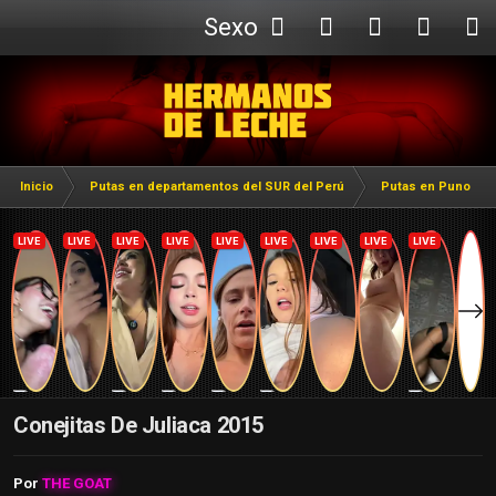
Sexo
Webcam
Inicio
Putas en departamentos del SUR del Perú
Putas en Puno
Conejitas De Juliaca 2015
Por
THE GOAT