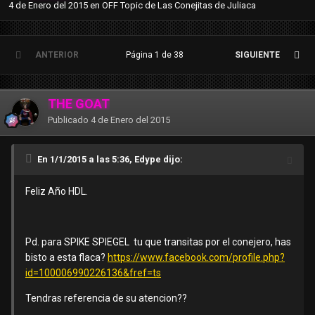
4 de Enero del 2015
en
OFF Topic de Las Conejitas de Juliaca
ANTERIOR
Página 1 de 38
SIGUIENTE
THE GOAT
Publicado
4 de Enero del 2015
En 1/1/2015 a las 5:36, Edype dijo:
Feliz Año HDL.
Pd. para SPIKE SPIEGEL tu que transitas por el conejero, has
bisto a esta flaca?
https://www.facebook.com/profile.php?
id=100006990226136&fref=ts
Tendras referencia de su atencion??