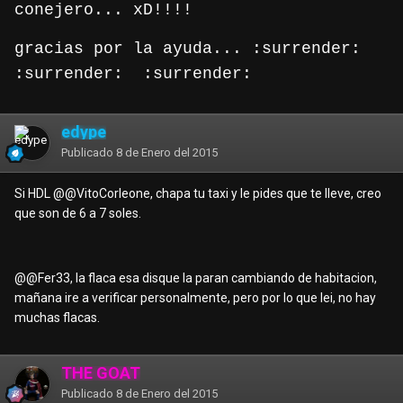
conejero... xD!!!!
gracias por la ayuda... :surrender:
:surrender:
:surrender:
edype
Publicado
8 de Enero del 2015
Si HDL @
@VitoCorleone
, chapa tu taxi y le pides que te lleve, creo
que son de 6 a 7 soles.
@
@Fer33
, la flaca esa disque la paran cambiando de habitacion,
mañana ire a verificar personalmente, pero por lo que lei, no hay
muchas flacas.
THE GOAT
Publicado
8 de Enero del 2015