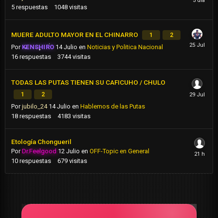
5
respuestas
1048
visitas
MUERE ADULTO MAYOR EN EL CHINARRO
1
2
Por
KENSHIRO
14 Julio
en
Noticias y Politica Nacional
16
respuestas
3744
visitas
TODAS LAS PUTAS TIENEN SU CAFICUHO / CHULO
1
2
Por
jubilo_24
14 Julio
en
Hablemos de las Putas
18
respuestas
4183
visitas
Etología Chongueril
Por
Dr.Feelgood
12 Julio
en
OFF-Topic en General
10
respuestas
679
visitas