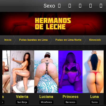
Sexo
Webcam
Inicio
Putas baratas en Lima
Putas en Lima Norte
Kinesiologas