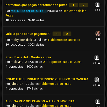
hermanos que pagan por tomar con putas
1
2
Por
MAESTRO ANDREA PIRLO
28 Julio
en
Hablemos de las
Putas
18
respuestas
3410
visitas
vale la pena ser un paganini??
1
2
Por
moby dick dick
23 Julio
en
Hablemos de las Putas
19
respuestas
3003
visitas
Zoe - Paris Hot - Gorda y sucia
Por
mclovin010
19 Julio
en
OFF Topic de Putas en Junin
4
respuestas
1009
visitas
COMO FUE EL PRIMER SERVICIO QUE HIZO TU CASERA
Por
jubilo_24
19 Julio
en
Hablemos de las Putas
4
respuestas
1741
visitas
ALGUNA VEZ GOLPEARON A TU KIN FAVORITA
Por
jubilo_24
17 Julio
en
Hablemos de las Putas