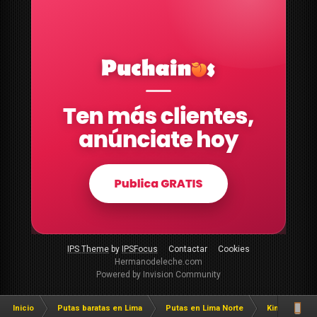
IPS Theme
by
IPSFocus
Contactar
Cookies
Hermanodeleche.com
Powered by Invision Community
Inicio
Putas baratas en Lima
Putas en Lima Norte
Kinesiologas