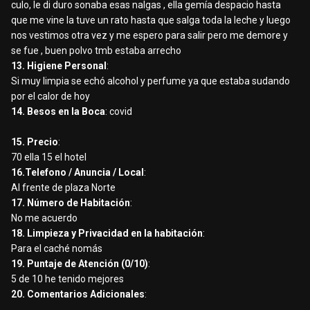
culo, le di duro sonaba esas nalgas , ella gemía despacio hasta
que me vine la tuve un rato hasta que salga toda la leche y luego
nos vestimos otra vez y me espero para salir pero me demore y
se fue , buen polvo tmb estaba arrecho
13. Higiene Personal
:
Si muy limpia se echó alcohol y perfume ya que estaba sudando
por el calor de hoy
14. Besos en la Boca
: covid
15. Precio
:
70 ella 15 el hotel
16.Telefono / Anuncia / Local
:
Al frente de plaza Norte
17. Número de Habitación
:
No me acuerdo
18. Limpieza y Privacidad en la habitación
:
Para el caché nomás
19. Puntaje de Atención (0/10)
:
5 de 10 he tenido mejores
20. Comentarios Adicionales
: