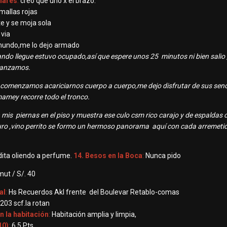
ulares
:
creo que uno x el brazo.
mallas rojas
e y se moja sola
 via
 mundo,me lo dejo armado
ndo llegue estuvo ocupado,así que espere unos 25 minutos ni bien salio
tranzamos.
comenzamos acariciarnos cuerpo a cuerpo,me dejo disfrutar de sus senos
l mamey recorre todo el tronco.
on mis piernas en el piso y muestra ese culo csm rico carajo y de espaldas 
o ,vino perrito se formo un hermoso panorama aquí con cada arremeti
ita oliendo a perfume.
14. Besos en la Boca
:
Nunca pido
ut / S/. 40
al
:
Hs Recuerdos Akl frente del Boulevar Retablo-comas
203 scf.la rotan
n la habitación
:
Habitación amplia y limpia,
10)
:
6.5 Pts