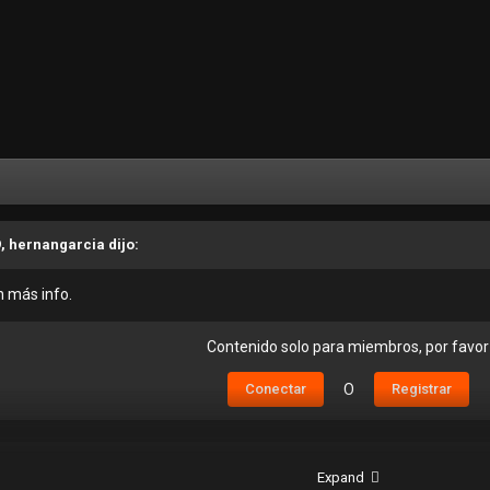
9, hernangarcia dijo:
n más info.
Contenido solo para miembros, por favor
Conectar
O
Registrar
Contenido solo para miembros, por favor
Expand