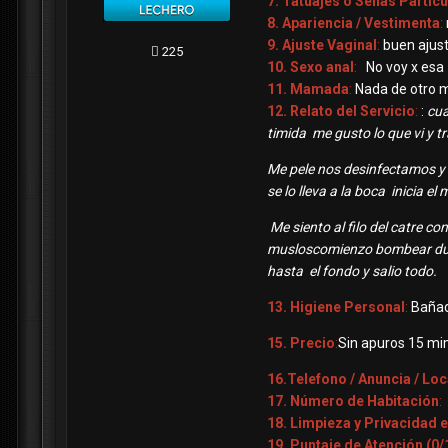
7. Tatuajes o Señas Partic
8. Apariencia / Vestimenta
:
9. Ajuste Vaginal
:
buen ajust
225
10. Sexo anal
:
No voy x esa
11. Mamada
:
Nada de otro
12. Relato del Servicio
:
:
cua
timida me gusto lo que vi y 
Me pele nos desinfectamos y 
se lo lleva a la boca inicia e
Me siento al filo del catre c
musloscomienzo bombear dur
hasta el fondo y salio todo.
13. Higiene Personal
:
Bañad
15. Precio
:
Sin apuros 15 mim
16.Telefono / Anuncia / Loc
17. Número de Habitación
:
18. Limpieza y Privacidad e
19. Puntaje de Atención (0/