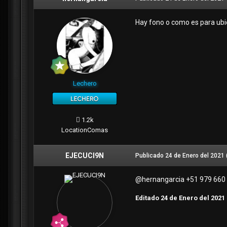
Hay fono o como es para ubic
Lechero
1.2k
Location
Comas
EJECUCI9N
Publicado
24 de Enero del 2021
@hernangarcia
+51 979 660 3
Editado
24 de Enero del 2021