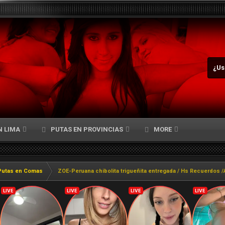
¿Us
N LIMA
PUTAS EN PROVINCIAS
MORE
Putas en Comas
ZOE-Peruana chibolita trigueñita entregada / Hs Recuerdos /