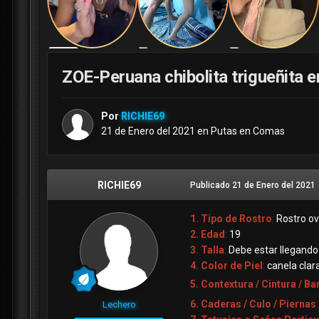
ZOE-Peruana chibolita trigueñita 
Por
RICHIE69
21 de Enero del 2021
en
Putas en Comas
RICHIE69
Publicado
21 de Enero del 2021
1. Tipo de Rostro
:
Rostro ov
2. Edad
:
19
3. Talla
:
Debe estar llegando
4. Color de Piel
:
canela clar
5. Contextura / Cintura / Ba
6. Caderas / Culo / Piernas
Lechero