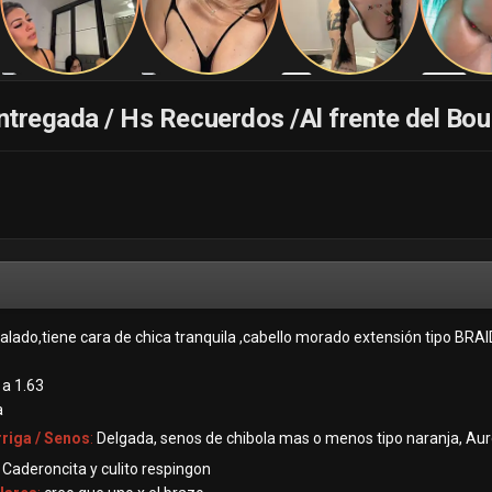
entregada / Hs Recuerdos /Al frente del Bo
alado,tiene cara de chica tranquila ,cabello morado extensión tipo BRA
 a 1.63
a
rriga / Senos
:
Delgada, senos de chibola mas o menos tipo naranja, Au
:
Caderoncita y culito respingon