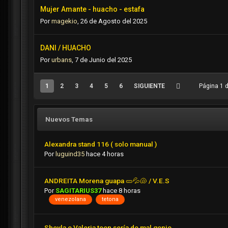
Mujer Amante - huacho - estafa
Por
magekio
,
26 de Agosto del 2025
DANI / HUACHO
Por
urbans
,
7 de Junio del 2025
1
2
3
4
5
6
SIGUIENTE
Página 1 
Nuevos Temas
Alexandra stand 116 ( solo manual )
Por
luguind35
hace 4 horas
ANDREITA Morena guapa 🥒💦🐚 / V.E.S
Por
SAGITARIUS37
hace 8 horas
venezolana
tetona
Sheyla o Valeria teen sería de mal genio