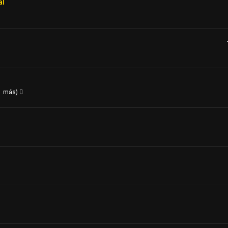
al
 1 más)