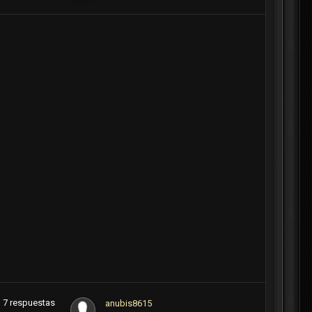
7
respuestas
anubis8615