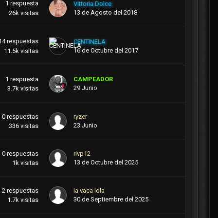
1
respuesta
Vittoria Dolce
13 de Agosto del 2018
26k
visitas
14
respuestas
CENTINELA
16 de Octubre del 2017
11.5k
visitas
1
respuesta
CAMPEADOR
29 Junio
3.7k
visitas
0
respuestas
ryzer
23 Junio
336
visitas
0
respuestas
rivp12
13 de Octubre del 2025
1k
visitas
2
respuestas
la vaca lola
30 de Septiembre del 2025
1.7k
visitas