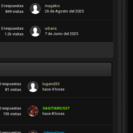
0
respuestas
magekio
26 de Agosto del 2025
849
visitas
0
respuestas
urbans
7 de Junio del 2025
1.2k
visitas
0
respuestas
luguind35
hace 4 horas
81
visitas
0
respuestas
SAGITARIUS37
hace 8 horas
193
visitas
0
respuestas
JohnnyCage