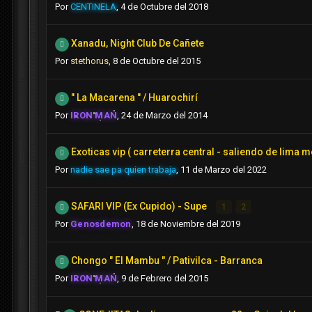
Por
CENTINELA
,
4 de Octubre del 2018
Xanadu, Night Club De Cañete
Por
stethorus
,
8 de Octubre del 2015
" La Macarena " / Huarochirí
Por
IRON MAN
,
24 de Marzo del 2014
Exoticas vip ( carreterra central - saliendo de lima m
Por
nadie sae pa quien trabaja
,
11 de Marzo del 2022
SAFARI VIP (Ex Cupido) - Supe
1
2
Por
Genosdemon
,
18 de Noviembre del 2019
Chongo " El Mambu " / Pativilca - Barranca
Por
IRON MAN
,
9 de Febrero del 2015