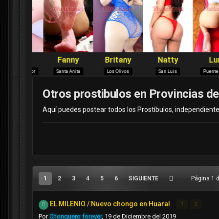
Otros prostibulos en Provincias d
Aquí puedes postear todos los Prostíbulos, independiente
1
2
3
4
5
6
SIGUIENTE
Página 1 
EL MILENIO / Nuevo chongo en Huaral
1
2
Por
Chonguero forever
,
19 de Diciembre del 2019