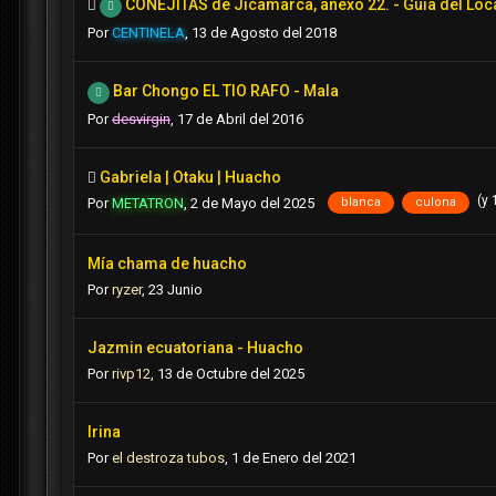
CONEJITAS de Jicamarca, anexo 22. - Guia del Loc
Por
CENTINELA
,
13 de Agosto del 2018
Bar Chongo EL TIO RAFO - Mala
Por
desvirgin
,
17 de Abril del 2016
Gabriela | Otaku | Huacho
(y
blanca
culona
Por
METATRON
,
2 de Mayo del 2025
Mía chama de huacho
Por
ryzer
,
23 Junio
Jazmin ecuatoriana - Huacho
Por
rivp12
,
13 de Octubre del 2025
Irina
Por
el destroza tubos
,
1 de Enero del 2021