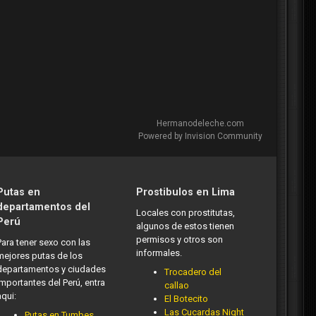
Hermanodeleche.com
Powered by Invision Community
Putas en
Prostibulos en Lima
departamentos del
Locales con prostitutas,
Perú
algunos de estos tienen
permisos y otros son
Para tener sexo con las
informales.
mejores putas de los
departamentos y ciudades
Trocadero del
importantes del Perú, entra
callao
aqui:
El Botecito
Las Cucardas Night
Putas en Tumbes