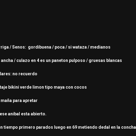
arriga / Senos: gordibuena / poca / si wataza / medianos
: ancha / culazo en 4 es un paneton pulposo / gruesas blancas
ulares: no recuerdo
 taje bikini verde limon tipo maya con cocos
e maña para apretar
ese anibal esta abierto.
n tiempo primero parados luego en 69 metiendo dedal en la conchaz