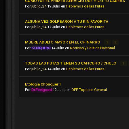
COMO FUE EL PRIMER SERVICIO QUE HIZO TU CASERA
Por
jubilo_24
19 Julio
en
Hablemos de las Putas
ALGUNA VEZ GOLPEARON A TU KIN FAVORITA
Por
jubilo_24
17 Julio
en
Hablemos de las Putas
MUERE ADULTO MAYOR EN EL CHINARRO
1
2
Por
KENSHIRO
14 Julio
en
Noticias y Politica Nacional
TODAS LAS PUTAS TIENEN SU CAFICUHO / CHULO
1
Por
jubilo_24
14 Julio
en
Hablemos de las Putas
Etología Chongueril
Por
Dr.Feelgood
12 Julio
en
OFF-Topic en General