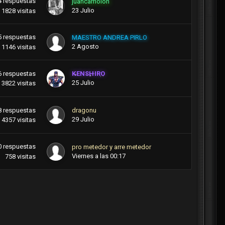
4
respuestas
juancarriolon
23 Julio
1828
visitas
5
respuestas
MAESTRO ANDREA PIRLO
2 Agosto
1146
visitas
6
respuestas
KENSHIRO
25 Julio
3822
visitas
8
respuestas
dragonu
29 Julio
4357
visitas
0
respuestas
pro metedor y arre metedor
Viernes a las 00:17
758
visitas