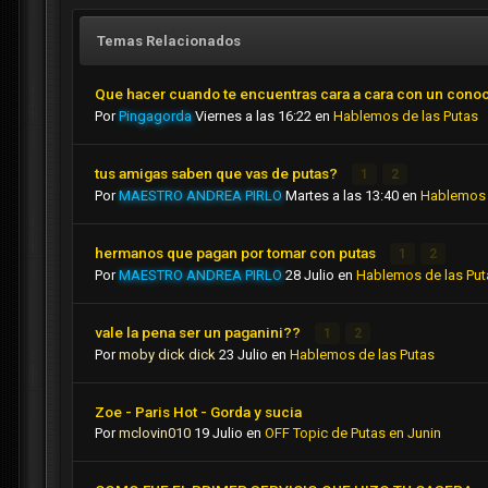
Temas Relacionados
Que hacer cuando te encuentras cara a cara con un cono
Por
Pingagorda
Viernes a las 16:22
en
Hablemos de las Putas
tus amigas saben que vas de putas?
1
2
Por
MAESTRO ANDREA PIRLO
Martes a las 13:40
en
Hablemos 
hermanos que pagan por tomar con putas
1
2
Por
MAESTRO ANDREA PIRLO
28 Julio
en
Hablemos de las Put
vale la pena ser un paganini??
1
2
Por
moby dick dick
23 Julio
en
Hablemos de las Putas
Zoe - Paris Hot - Gorda y sucia
Por
mclovin010
19 Julio
en
OFF Topic de Putas en Junin