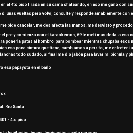
a vi en el 4to piso tirada en su cama chateando, en eso me gano con
di unas vueltas pero volví, consulte y responde amablemente con es
a me pide cancelar, me desinfecta las manos, me desvisto y procedo
e el pre y comienza con el karaokemon, 69 le metí mas dedal a esa 
para ponerla patas al hombro para bombear mientras chupaba esos 
ien esa poca cintura que tiene, cambiamos a perrito, me entreteni u
lanchas todo sudado, al final me dio jabón para lavar mi pichula y p
avo esa papayota en el baño
rox
al: Rio Santa
401 - 4to piso
n la habitación: buena iluminación y baño personal