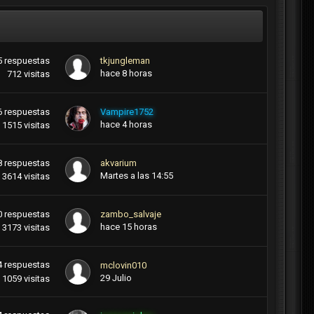
5
respuestas
tkjungleman
hace 8 horas
712
visitas
6
respuestas
Vampire1752
hace 4 horas
1515
visitas
8
respuestas
akvarium
Martes a las 14:55
3614
visitas
0
respuestas
zambo_salvaje
hace 15 horas
3173
visitas
4
respuestas
mclovin010
29 Julio
1059
visitas