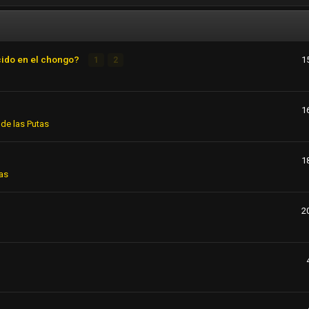
cido en el chongo?
1
1
2
1
de las Putas
1
as
2