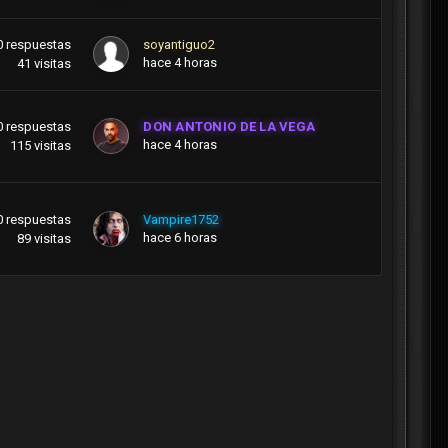
0
respuestas
soyantiguo2
hace 4 horas
41
visitas
0
respuestas
DON ANTONIO DE LA VEGA
hace 4 horas
115
visitas
0
respuestas
Vampire1752
hace 6 horas
89
visitas