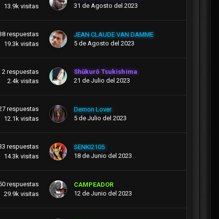
31 de Agosto del 2023
13.9k
visitas
38
respuestas
JEAN CLAUDE VAN DAMME
5 de Agosto del 2023
19.3k
visitas
2
respuestas
Shūkurō Tsukishima
21 de Julio del 2023
2.4k
visitas
27
respuestas
Demon Lover
5 de Julio del 2023
12.1k
visitas
33
respuestas
SENKI2105
18 de Junio del 2023
14.3k
visitas
50
respuestas
CAMPEADOR
12 de Junio del 2023
29.9k
visitas