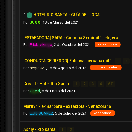
HOTEL RIO SANTA - GUÍA DEL LOCAL
Por
JUGG
,
18 de Marzo del 2021
[ESTAFADORA] SARA - Colocha Semimilf, relojera
colombiana
Por
Erick_vikingo
,
2 de Octubre del 2021
[CONDUCTA DE RIESGO] Fabiana, peruana milf
1
2
oral sin condon
Por
negro021
,
16 de Agosto del 2018
Cristal - Hotel Rio Santa
1
2
3
4
6
Por
Ogeid
,
6 de Enero del 2021
Marilyn - ex Barbara - ex fabiola - Venezolana
venezolana
Por
LUIS SUAREZ
,
5 de Julio del 2021
Ashly - Río santa
1
2