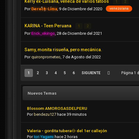
Kerly ex-Luisana, veneca de varios tatoos
1
2
venezolana
Por
Dereck-Lima
,
9 de Diciembre del 2020
KARINA - Teen Peruana
1
2
Por
Erick_vikingo
,
28 de Diciembre del 2021
Samy, monita risueña, pero mecánica.
Por
quironprometeo
,
7 de Agosto del 2022
1
2
3
4
5
6
SIGUIENTE
Página 1 
Nuevos Temas
Blossom AMOROSASDELPERU
Por
bendezu127
hace 39 minutos
Valeria - gordita tubera🐽 del 1er callejón
Por
Iori Yagami
hace 2 horas