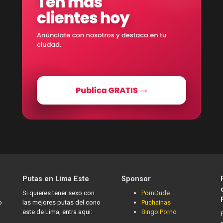
Putas en Lima Este
Sponsor
Si quieres tener sexo con
PornDude
o
las mejores putas del cono
Puchainas
este de Lima, entra aqui:
Bingo Porno