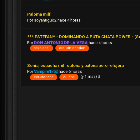
Paloma milf
Por
soyantiguo2
hace 4 horas
*** ESTEFANY - DOMINANDO A PUTA CHATA POWER - (Servi
Por
DON ANTONIO DE LA VEGA
hace 4 horas
sexo anal
oral sin condon
Sonia, ecuacha milf culona y patona pero relojera
Por
Vampire1752
hace 6 horas
(y 1 más)
ecuatoriana
culona