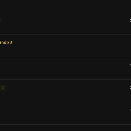
ano xD
3