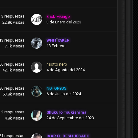
3
respuestas
Erick_vikingo
3 de Enero del 2023
22.8k
visitas
13
respuestas
WHITTAKER
13 Febrero
7.1k
visitas
56
respuestas
risotto nero
4 de Agosto del 2024
42.1k
visitas
80
respuestas
NOTORYUS
6 de Junio del 2024
53.8k
visitas
2
respuestas
Shūkurō Tsukishima
24 de Septiembre del 2023
4.8k
visitas
21
respuestas
IVAR EL DESHUESADO