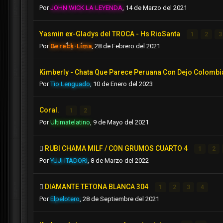
Por
JOHN WICK LA LEYENDA
,
14 de Marzo del 2021
Yasmin ex-Gladys del TROCA - Hs RioSanta
1
2
3
Por
Dereck-Lima
,
28 de Febrero del 2021
Kimberly - Chata Que Parece Peruana Con Dejo Colombi
Por
Tio Lenguado
,
10 de Enero del 2023
Coral.
1
2
Por
Ultimatelatino
,
9 de Mayo del 2021
RUBI CHAMA MILF / CON GRUMOS CUARTO 4
1
2
Por
YUJI ITADORI
,
8 de Marzo del 2022
DIAMANTE TETONA BLANCA 304
1
2
3
4
Por
Elpelotero
,
28 de Septiembre del 2021