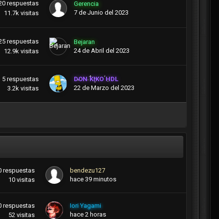
20
respuestas
Gerencia
7 de Junio del 2023
11.7k
visitas
25
respuestas
Bejaran
24 de Abril del 2023
12.9k
visitas
5
respuestas
DON KIKO HDL
22 de Marzo del 2023
3.2k
visitas
0
respuestas
bendezu127
hace 39 minutos
10
visitas
0
respuestas
Iori Yagami
hace 2 horas
52
visitas