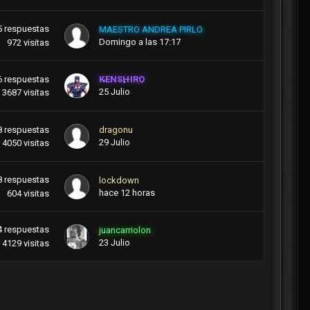
5
respuestas
MAESTRO ANDREA PIRLO
Domingo a las 17:17
972
visitas
6
respuestas
KENSHIRO
25 Julio
3687
visitas
8
respuestas
dragonu
29 Julio
4050
visitas
8
respuestas
lockdown
hace 12 horas
604
visitas
4
respuestas
juancarriolon
23 Julio
4129
visitas