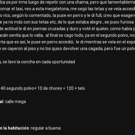
aba ya por irme luego de repetir con una chama, pero que lamentableme
omar el taxi, veo a esta megatetona, me segó las tetas y se veía accesib
 rico, según lo comentado, la puse en perro y le di full, creo que exageré, 
 ya no más con sus tetas etc, de lo que estaba alegre , se puso furiosa
e actitud le di en piernas cruzadas y duro y voté el quater, como ha
n sentía que lo valía, al final se cago todo, ya en el segundo polvo, no 
 que es así, le puse en perro accedió, le di mientras se veía en el espe
 cayeron al piso y no los quiso devolver una cagada, pero fue un polv
a, se lavo la concha en cada oportunidad
+ 40 segundo polvo+ 10 de choreo = 120 + telo
al
: calle mega
n la habitación
: regular a buena