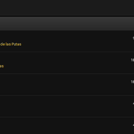
de las Putas
1
as
1