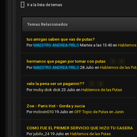
Ir a la lista de temas
Temas Relacionados
tus amigas saben que vas de putas?
Por
MAESTRO ANDREA PIRLO
Martes a las 13:40
en
Hablemos 
hermanos que pagan por tomar con putas
1
2
Por
MAESTRO ANDREA PIRLO
28 Julio
en
Hablemos de las Put
vale la pena ser un paganini??
1
2
Por
moby dick dick
23 Julio
en
Hablemos de las Putas
Zoe - Paris Hot - Gorda y sucia
Por
mclovin010
19 Julio
en
OFF Topic de Putas en Junin
COMO FUE EL PRIMER SERVICIO QUE HIZO TU CASERA
Por
jubilo_24
19 Julio
en
Hablemos de las Putas