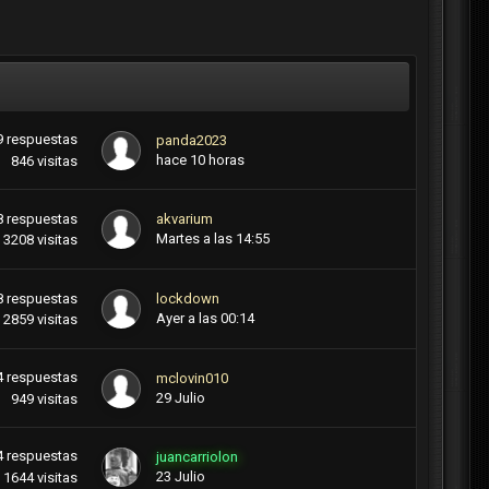
9
respuestas
panda2023
hace 10 horas
846
visitas
8
respuestas
akvarium
Martes a las 14:55
3208
visitas
8
respuestas
lockdown
Ayer a las 00:14
2859
visitas
4
respuestas
mclovin010
29 Julio
949
visitas
4
respuestas
juancarriolon
23 Julio
1644
visitas