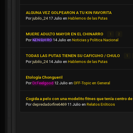
ALGUNA VEZ GOLPEARON A TU KIN FAVORITA
Por
jubilo_24
17 Julio
en
Hablemos de las Putas
MUERE ADULTO MAYOR EN EL CHINARRO
1
2
Por
KENSHIRO
14 Julio
en
Noticias y Politica Nacional
TODAS LAS PUTAS TIENEN SU CAFICUHO / CHULO
1
Por
jubilo_24
14 Julio
en
Hablemos de las Putas
Etología Chongueril
Por
Dr.Feelgood
12 Julio
en
OFF-Topic en General
Cogida a pelo con una modelito fitnes que tenía centro de 
Por
depredadorfire6469
11 Julio
en
Relatos Eróticos