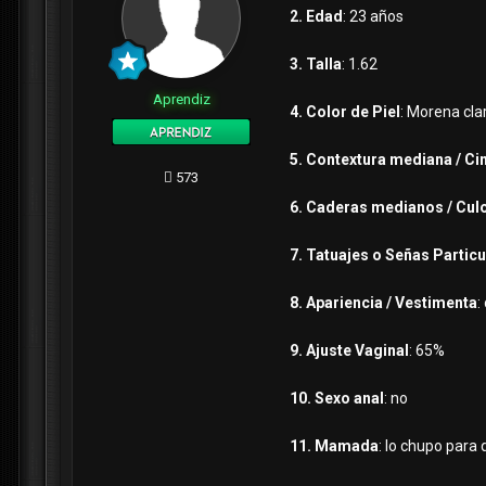
2. Edad
: 23 años
3. Talla
: 1.62
Aprendiz
4. Color de Piel
: Morena cla
5. Contextura mediana / Ci
573
6. Caderas medianos / Cul
7. Tatuajes o Señas Partic
8. Apariencia / Vestimenta
:
9. Ajuste Vaginal
: 65%
10. Sexo anal
: no
11. Mamada
: lo chupo para