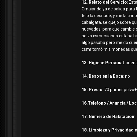
12. Relato del Servicio
: Est
Cmaiando ya de salida para t
telo la desnudé, y me la chupo
cabalgata, se quejó sobre que
huevadas, para que cambie d
polvo csmr cuando estaba bacá
algo pasaba pero me do cuenta
csmr tomó mis monedas que se
13. Higiene Personal
: buen
14. Besos en la Boca
: no
15. Precio
: 70 primer polvo
16.Telefono / Anuncia / Loc
17. Número de Habitación
:
18. Limpieza y Privacidad e