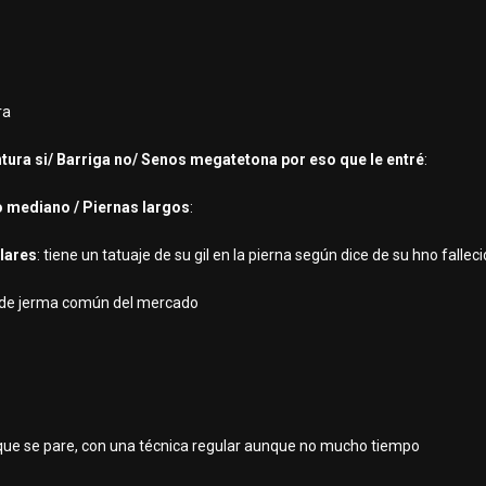
ra
ntura si/ Barriga no/ Senos megatetona por eso que le entré
:
o mediano / Piernas largos
:
ulares
: tiene un tatuaje de su gil en la pierna según dice de su hno fallec
 de jerma común del mercado
 que se pare, con una técnica regular aunque no mucho tiempo