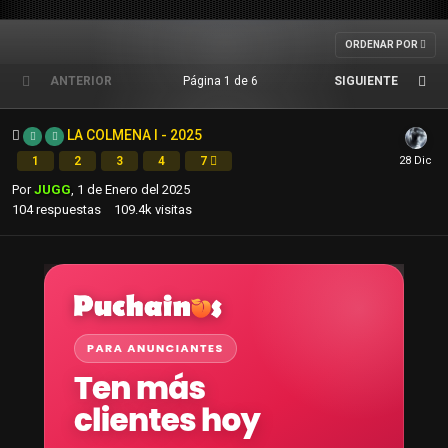
ORDENAR POR
ANTERIOR
Página 1 de 6
SIGUIENTE
LA COLMENA l - 2025
1
2
3
4
7
Por
JUGG
,
1 de Enero del 2025
104
respuestas
109.4k
visitas