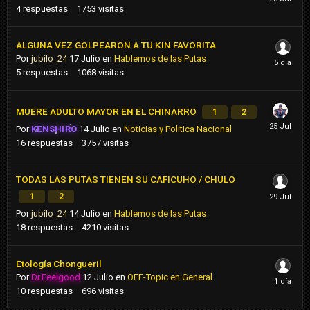
4
respuestas
1753
visitas
ALGUNA VEZ GOLPEARON A TU KIN FAVORITA
Por
jubilo_24
17 Julio
en
Hablemos de las Putas
5
respuestas
1068
visitas
MUERE ADULTO MAYOR EN EL CHINARRO
1
2
Por
KENSHIRO
14 Julio
en
Noticias y Politica Nacional
16
respuestas
3757
visitas
TODAS LAS PUTAS TIENEN SU CAFICUHO / CHULO
1
2
Por
jubilo_24
14 Julio
en
Hablemos de las Putas
18
respuestas
4210
visitas
Etología Chongueril
Por
Dr.Feelgood
12 Julio
en
OFF-Topic en General
10
respuestas
696
visitas