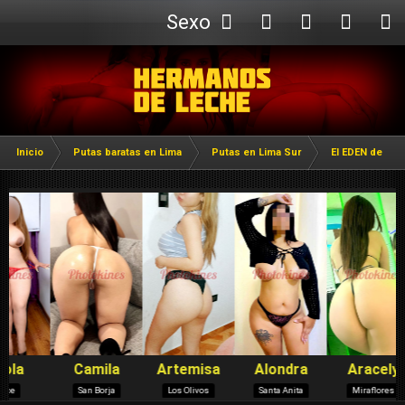
Sexo
Webcam
Inicio
Putas baratas en Lima
Putas en Lima Sur
El EDEN de Luri