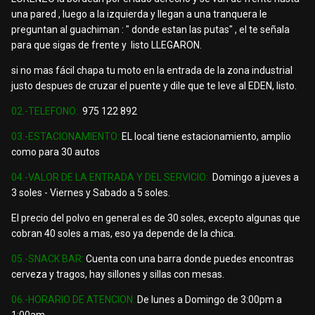
una pared , luego a la izquierda y llegan a una tranquera le
preguntan al guachiman : " donde estan las putas" , el te señala
para que sigas de frente y listo LLEGARON.
si no mas fácil chapa tu moto en la entrada de la zona industrial
justo despues de cruzar el puente y dile que te leve al EDEN, listo.
02.-TELEFONO:
975 122 892
03.-ESTACIONAMIENTO:
EL local tiene estacionamiento, amplio
como para 30 autos
04.-VALOR DE LA ENTRADA Y DEL SERVICIO:
Domingo a jueves a
3 soles - Viernes y Sabado a 5 soles.
El precio del polvo en general es de 30 soles, excepto algunas que
cobran 40 soles a mas, eso ya depende de la chica.
05.-SNACK BAR:
Cuenta con una barra donde puedes encontras
cerveza y tragos, hay sillones y sillas con mesas.
06.-HORARIO DE ATENCION:
De lunes a Domingo de 3:00pm a