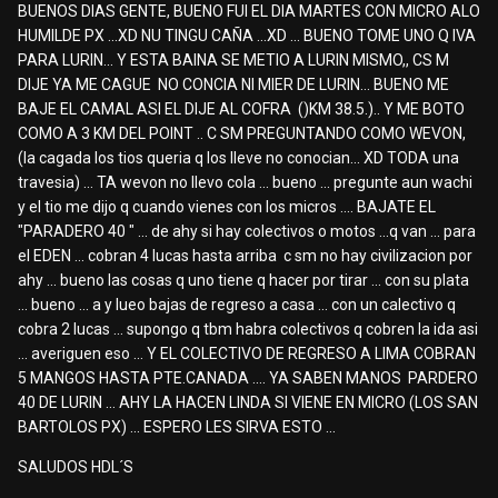
BUENOS DIAS GENTE, BUENO FUI EL DIA MARTES CON MICRO ALO
HUMILDE PX ...XD NU TINGU CAÑA ...XD ... BUENO TOME UNO Q IVA
PARA LURIN... Y ESTA BAINA SE METIO A LURIN MISMO,, CS M
DIJE YA ME CAGUE NO CONCIA NI MIER DE LURIN... BUENO ME
BAJE EL CAMAL ASI EL DIJE AL COFRA ()KM 38.5.).. Y ME BOTO
COMO A 3 KM DEL POINT .. C SM PREGUNTANDO COMO WEVON,
(la cagada los tios queria q los lleve no conocian... XD TODA una
travesia) ... TA wevon no llevo cola ... bueno ... pregunte aun wachi
y el tio me dijo q cuando vienes con los micros .... BAJATE EL
"PARADERO 40 " ... de ahy si hay colectivos o motos ...q van ... para
el EDEN ... cobran 4 lucas hasta arriba c sm no hay civilizacion por
ahy ... bueno las cosas q uno tiene q hacer por tirar ... con su plata
... bueno ... a y lueo bajas de regreso a casa ... con un calectivo q
cobra 2 lucas ... supongo q tbm habra colectivos q cobren la ida asi
... averiguen eso ... Y EL COLECTIVO DE REGRESO A LIMA COBRAN
5 MANGOS HASTA PTE.CANADA .... YA SABEN MANOS PARDERO
40 DE LURIN ... AHY LA HACEN LINDA SI VIENE EN MICRO (LOS SAN
BARTOLOS PX) ... ESPERO LES SIRVA ESTO ...
SALUDOS HDL´S