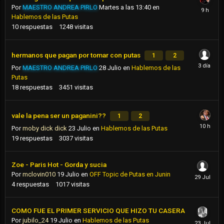
Por
MAESTRO ANDREA PIRLO
Martes a las 13:40
en
Hablemos de las Putas
10
respuestas
1248
visitas
hermanos que pagan por tomar con putas
1
2
Por
MAESTRO ANDREA PIRLO
28 Julio
en
Hablemos de las
Putas
18
respuestas
3451
visitas
vale la pena ser un paganini??
1
2
Por
moby dick dick
23 Julio
en
Hablemos de las Putas
19
respuestas
3037
visitas
Zoe - Paris Hot - Gorda y sucia
Por
mclovin010
19 Julio
en
OFF Topic de Putas en Junin
4
respuestas
1017
visitas
COMO FUE EL PRIMER SERVICIO QUE HIZO TU CASERA
Por
jubilo_24
19 Julio
en
Hablemos de las Putas