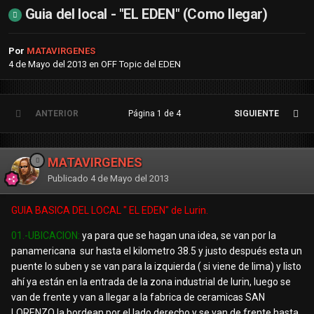
Guia del local - "EL EDEN" (Como llegar)
Por
MATAVIRGENES
4 de Mayo del 2013
en
OFF Topic del EDEN
ANTERIOR
Página 1 de 4
SIGUIENTE
MATAVIRGENES
Publicado
4 de Mayo del 2013
GUIA BASICA DEL LOCAL " EL EDEN" de Lurin.
01.-UBICACION:
ya para que se hagan una idea, se van por la
panamericana sur hasta el kilometro 38.5 y justo después esta un
puente lo suben y se van para la izquierda ( si viene de lima) y listo
ahí ya están en la entrada de la zona industrial de lurin, luego se
van de frente y van a llegar a la fabrica de ceramicas SAN
LORENZO la bordean por el lado derecho y se van de frente hasta